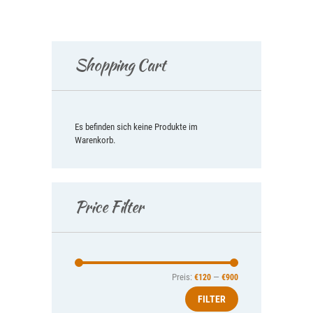
mehrere
Varianten
auf.
Die
Optionen
Shopping Cart
können
auf
der
Produktseite
gewählt
Es befinden sich keine Produkte im
werden
Warenkorb.
Price Filter
Preis:
—
Min.
Max.
€120
€900
FILTER
Preis
Preis