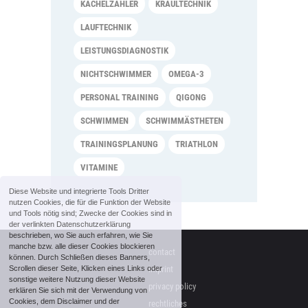
KACHELZÄHLER
KRAULTECHNIK
LAUFTECHNIK
LEISTUNGSDIAGNOSTIK
NICHTSCHWIMMER
OMEGA-3
PERSONAL TRAINING
QIGONG
SCHWIMMEN
SCHWIMMÄSTHETEN
TRAININGSPLANUNG
TRIATHLON
VITAMINE
Diese Website und integrierte Tools Dritter
nutzen Cookies, die für die Funktion der Website
und Tools nötig sind; Zwecke der Cookies sind in
der verlinkten Datenschutzerklärung
beschrieben, wo Sie auch erfahren, wie Sie
manche bzw. alle dieser Cookies blockieren
contact
können. Durch Schließen dieses Banners,
Scrollen dieser Seite, Klicken eines Links oder
imprint
sonstige weitere Nutzung dieser Website
privacy policy
erklären Sie sich mit der Verwendung von
Cookies, dem Disclaimer und der
rechtliches