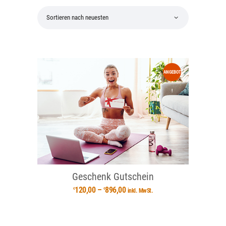
GET IN TOUCH
ANGEBOT
!
Geschenk Gutschein
120,00
–
896,00
€
€
inkl. MwSt.
Dieses
Produkt
weist