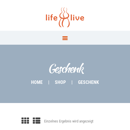
Our Menu
4YOU
SWIM
RUN
TRIATHLON
Geschenk
COACHING
HOME
SHOP
GESCHENK
4COMPANIES
NUTRITION
SHOP
Einzelnes Ergebnis wird angezeigt